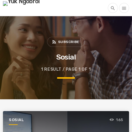
search
menu
rss_feed
SUBSCRIBE
Sosial
1 RESULT / PAGE 1 OF 1
SOSIAL
165