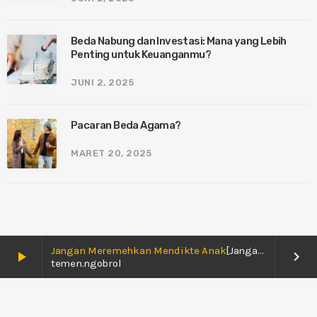
Beda Nabung dan Investasi: Mana yang Lebih
Penting untuk Keuanganmu?
JUNI 2, 2025
Pacaran Beda Agama?
MARET 20, 2025
Jangan Meremehkan Mendikte Anak
[Jangan Meremehkan Mendikte Anak]
play_arrow
keyboard_arrow_right
temen.ngobrol