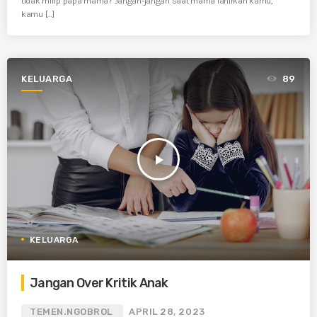
tidak mirip papa mama? Jangan-jangan saat mama lahirkan kamu,
kamu […]
KELUARGA
89
play_arrow
KELUARGA
Jangan Over Kritik Anak
TEMEN.NGOBROL
APRIL 28, 2023