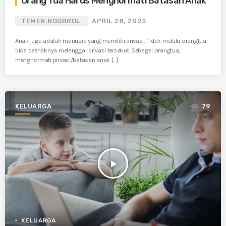
Orang Tua Harus Menghormati Batasan Anak
TEMEN.NGOBROL
APRIL 28, 2023
Anak juga adalah manusia yang memiliki privasi. Tidak melulu orangtua
bisa seenaknya melanggar privasi tersebut. Sebagai orangtua,
menghormati privasi/batasan anak […]
KELUARGA
79
play_arrow
KELUARGA