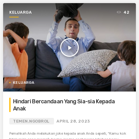
KELUARGA
42
play_arrow
KELUARGA
Hindari Bercandaan Yang Sia-sia Kepada
Anak
TEMEN.NGOBROL
APRIL 28, 2023
Pernahkah Anda melakukan joke kepada anak Anda seperti, “Kamu kok