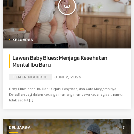
insert_link
KELUARGA
Lawan Baby Blues: Menjaga Kesehatan
Mental Ibu Baru
TEMEN.NGOBROL
JUNI 2, 2025
Baby Blues pada Ibu Baru: Gejala, Penyebab, dan Cara Mengatasinya
Kehadiran bayi dalam keluarga memang membawa kebahagiaan, namun
tidak sedikit […]
KELUARGA
7