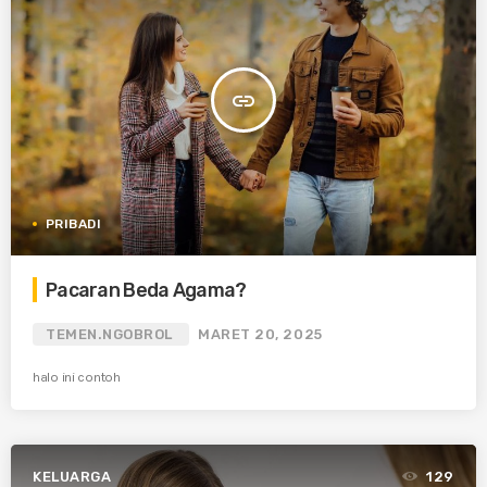
insert_link
PRIBADI
Pacaran Beda Agama?
TEMEN.NGOBROL
MARET 20, 2025
halo ini contoh
KELUARGA
129