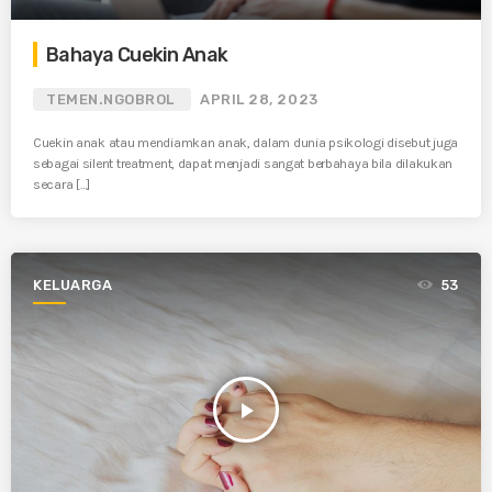
Bahaya Cuekin Anak
TEMEN.NGOBROL
APRIL 28, 2023
Cuekin anak atau mendiamkan anak, dalam dunia psikologi disebut juga
sebagai silent treatment, dapat menjadi sangat berbahaya bila dilakukan
secara […]
KELUARGA
53
play_arrow