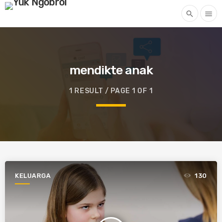
search
menu
mendikte anak
1 RESULT / PAGE 1 OF 1
KELUARGA
130