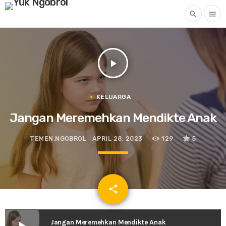
search
menu
play_arrow
KELUARGA
Jangan Meremehkan Mendikte Anak
TEMEN.NGOBROL
APRIL 28, 2023
129
5
email
share
Jangan Meremehkan Mendikte Anak