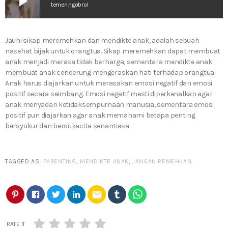
play_arrow
temen.ngobrol
Jauhi sikap meremehkan dan mendikte anak, adalah sebuah
nasehat bijak untuk orangtua. Sikap meremehkan dapat membuat
anak menjadi merasa tidak berharga, sementara mendikte anak
membuat anak cenderung mengeraskan hati terhadap orangtua.
Anak harus diajarkan untuk merasakan emosi negatif dan emosi
positif secara seimbang. Emosi negatif mesti diperkenalkan agar
anak menyadari ketidaksempurnaan manusia, sementara emosi
positif pun diajarkan agar anak memahami betapa penting
bersyukur dan bersukacita senantiasa.
TAGGED AS:
PARENTING
,
MENDIKTE ANAK
,
JANGAN REMEHKAN
.
email
RATE IT