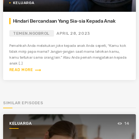
KELUARGA
Hindari Bercandaan Yang Sia-sia Kepada Anak
TEMEN.NGOBROL
APRIL 28, 2023
Pernahkah Anda melakukan joke kepada anak Anda seperti, “Kamu kok
tidak mirip papa mama? Jangan-jangan saat mama lahirkan kamu,
kamu tertukar sama orang lain.” Atau Anda pernah mengatakan kepada
anak […]
trending_flat
READ MORE
SIMILAR EPISODES
KELUARGA
14